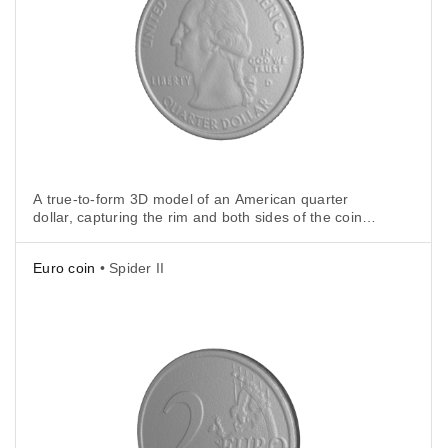
A true-to-form 3D model of an American quarter
dollar, capturing the rim and both sides of the coin
with its varied inscriptions, images, and digits.
Scanned in 3 minutes in Artec Spider II to reveal
Euro coin
• Spider II
every tiny aspect in high resolution.