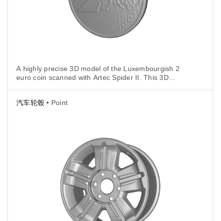
A highly precise 3D model of the Luxembourgish 2
euro coin scanned with Artec Spider II. This 3D
replica showcases the tiny coin’s outer edge, its rim,
front and back surfaces, inscriptions, marks, and
汽车轮毂
• Point
denomination with every delicate nuance.