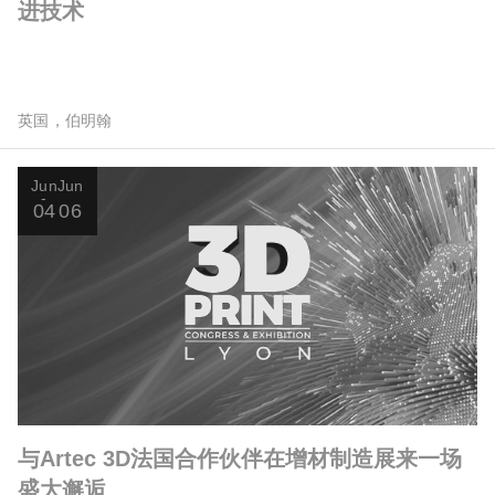
进技术
英国，伯明翰
Jun
Jun
04
06
与Artec 3D法国合作伙伴在增材制造展来一场
盛大邂逅