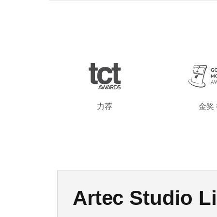
力荐
金奖
新品登场：Artec
Artec Studio Li
Artec Studio 2
Artec Spider
Artec Point 
奥巴马总统3D