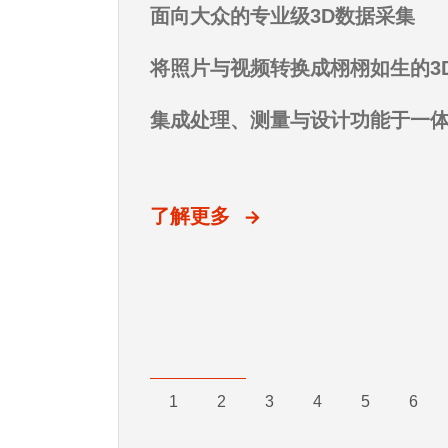
基于SLAM的高速LiDAR扫描仪
面向大众的专业级3D数据采集
一体化软件解决方案
超高分辨率。细节惊人。无需标
计量级精度尽在掌握
Artec Eva为美国总统奥巴马制
像。
了解更多
了解更多
场地级3D测绘
将照片与视频转换成栩栩如生的3
从采集、编辑到分析数据，生成逼
更多细节
适用于多种环境
集成处理、测量与设计功能于一
自动化工作流程、进阶版AI摄影
测量级精度
了解更多
了解更多
了解更多
1
2
3
4
5
6