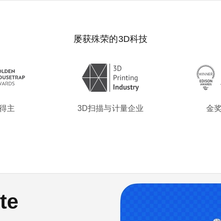
屡获殊荣的3D科技
 得主
3D扫描与计量企业
金奖
 Jet
te
0
 II全新登场
II全新登场
模型