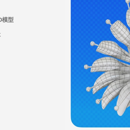
记点。
作了第一款3D总统人
D模型
真3D模型
体
测量技术