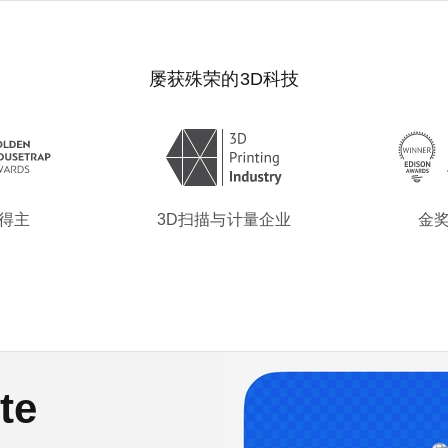
屡获殊荣的3D科技
 得主
3D扫描与计量企业
金奖
 Jet
te
0
 II全新登场
II全新登场
模型