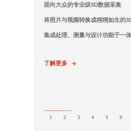
基于SLAM的高速LiDAR扫描仪
面向大众的专业级3D数据采集
一体化软件解决方案
超高分辨率。细节惊人。无需标
计量级精度尽在掌握
Artec Eva为美国总统奥巴马制
像。
了解更多
了解更多
场地级3D测绘
将照片与视频转换成栩栩如生的3
从采集、编辑到分析数据，生成逼
更多细节
适用于多种环境
集成处理、测量与设计功能于一
自动化工作流程、进阶版AI摄影
测量级精度
了解更多
了解更多
了解更多
1
2
3
4
5
6