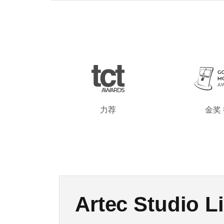
力荐
金奖
新品登场：Artec
Artec Studio Li
Artec Studio 2
Artec Spider
Artec Point 
奥巴马总统3D