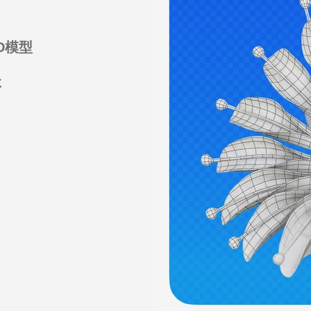
记点。
作了第一款3D总统人
D模型
真3D模型
体
测量技术