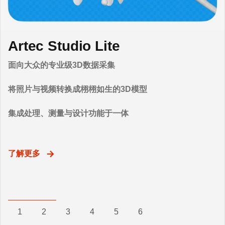
新品登场：Artec Jet
Artec Studio Lite
Artec Studio 20
Artec Spider II全新登场
Artec Point II全新登场
奥巴马总统3D模型
基于SLAM的高速LiDAR扫描仪
面向大众的专业级3D数据采集
一体化软件解决方案
超高分辨率。细节惊人。无需标记点。
计量级精度尽在掌握
Artec Eva为美国总统奥巴马制作了第一款3D总统人像。
了解更多
了解更多
更多细节
场地级3D测绘
将照片与视频转换成栩栩如生的3D模型
从采集、编辑到分析数据，生成逼真3D模型
适用于多种环境
集成处理、测量与设计功能于一体
自动化工作流程、进阶版AI摄影测量技术
测量级精度
了解更多
了解更多
了解更多
1
2
3
4
5
6