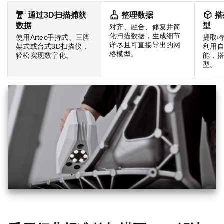
通过3D扫描捕获
整理数据
搭
数据
型
对齐、融合、修复并简
化扫描数据，生成细节
使用Artec手持式、三脚
提取
详尽且可直接导出的网
架式或台式3D扫描仪，
利用
格模型。
轻松实现数字化。
能，搭
型。