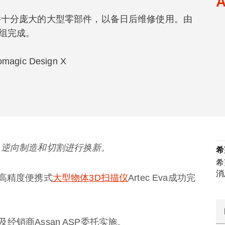
A
件十分庞大的大型零部件，以备日后维修使用。由
组完成。
omagic Design X
、逆向制造和切割进行换新。
希
希
消
使用高精度便携式
大型物体3D扫描仪
Artec Eva成功完
销商Assan ASP委托实施。