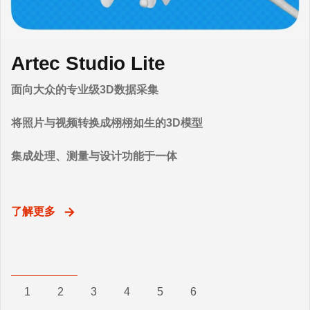
新品登场：Artec Jet
Artec Studio Lite
Artec Studio 20
Artec Spider II全新登场
Artec Point II全新登场
奥巴马总统3D模型
基于SLAM的高速LiDAR扫描仪
面向大众的专业级3D数据采集
一体化软件解决方案
超高分辨率。细节惊人。无需标记点。
计量级精度尽在掌握
Artec Eva为美国总统奥巴马制作了第一款3D总统人像。
了解更多
了解更多
更多细节
场地级3D测绘
将照片与视频转换成栩栩如生的3D模型
从采集、编辑到分析数据，生成逼真3D模型
适用于多种环境
集成处理、测量与设计功能于一体
自动化工作流程、进阶版AI摄影测量技术
测量级精度
了解更多
了解更多
了解更多
1
2
3
4
5
6