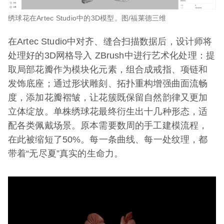
绣球花在Artec Studio中的3D模型。图/福莱德三维
在Artec Studio中对齐、缝合扫描数据后，设计师将
处理好的3D网格导入 ZBrush中进行艺术化处理：提
取局部花瓣作为模块化元素，组合成戒指、项链和
发饰底座；通过形状雕刻、拓扑重构增强曲面流畅
度，添加花瓣褶皱，让花簇既保留自然韵律又更加
立体绽放。单株绣球花最终衍生出十几种形态，适
配各类佩戴场景。原本需要数周的手工建模流程，
在此被缩短了50%。每一条曲线、每一处纹理，都
带着“无尽夏”真实的生命力。