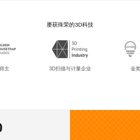
屡获殊荣的3D科技
 得主
3D扫描与计量企业
金奖
 Jet
te
0
 II全新登场
II全新登场
模型