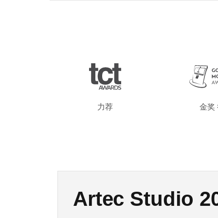
力荐
金奖
新品登场：Artec
Artec Studio Li
Artec Studio 2
Artec Spider
Artec Point 
奥巴马总统3D