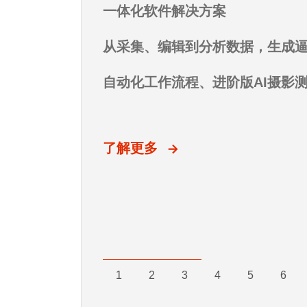
基于SLAM的高速LiDAR扫描仪
面向大众的专业级3D数据采集
一体化软件解决方案
超高分辨率。细节惊人。无需标
计量级精度尽在掌握
Artec Eva为美国总统奥巴马制
像。
了解更多
了解更多
场地级3D测绘
将照片与视频转换成栩栩如生的3
从采集、编辑到分析数据，生成逼
更多细节
适用于多种环境
集成处理、测量与设计功能于一
自动化工作流程、进阶版AI摄影
测量级精度
了解更多
了解更多
了解更多
1
2
3
4
5
6