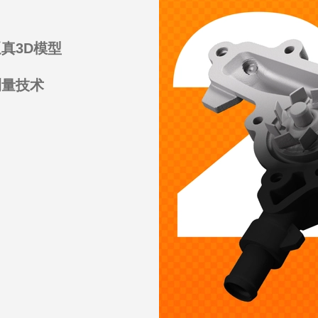
记点。
作了第一款3D总统人
D模型
真3D模型
体
测量技术