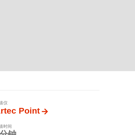
描仪
rtec Point
描时间
7分钟