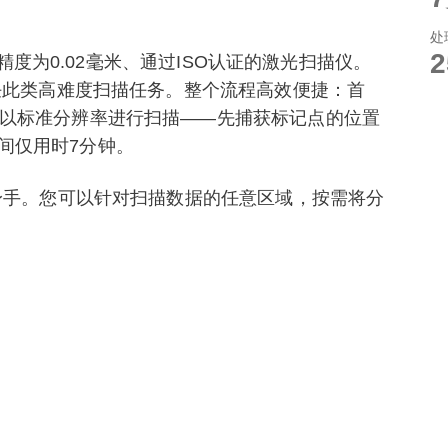
处
一款精度为0.02毫米、通过ISO认证的激光扫描仪。
胜任此类高难度扫描任务。整个流程高效便捷：首
后以标准分辨率进行扫描——先捕获标记点的位置
间仅用时7分钟。
显身手。您可以针对扫描数据的任意区域，按需将分
02毫米。整个数据处理过程约需25到60分钟；若选择
间则会相应延长。
件拔模面、螺栓孔、壳体上的细小特征以及肋间流
nt创建的数字孪生体，该模型展现了如何以高度可重复性
模型可直接用于质量检测、逆向工程、仿真分析等