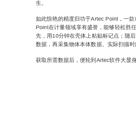
生。
如此惊艳的精度归功于Artec Point，
Point在计量领域享有盛誉，能够轻松
先，用10分钟在壳体上粘贴标记点；随
数据，再采集物体本体数据。实际扫描时
获取所需数据后，便轮到Artec软件大
辨率优化至0.2毫米、0.1毫米，甚至0.
将所有网格都优化至最高分辨率，处理时
您可随意缩放并旋转此模型，仔细观察铸
道等细节。如同所有采用Artec Poi
与卓越精度捕获复杂工件，所生成的3D
多种应用。