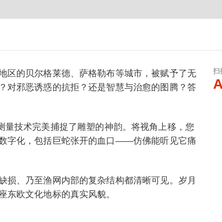
扫
地区的贝尔格莱德、萨格勒布等城市，被赋予了无
A
？对邪恶诱惑的抗拒？还是智慧与治愈的图腾？答
io摄影测量技术完美捕捉了雕塑的神韵。将视角上移，您
数字化，包括巨蛇张开的血口——仿佛能听见它痛
缺损、乃至渔网内部的复杂结构都清晰可见。岁月
座东欧文化地标的真实风貌。