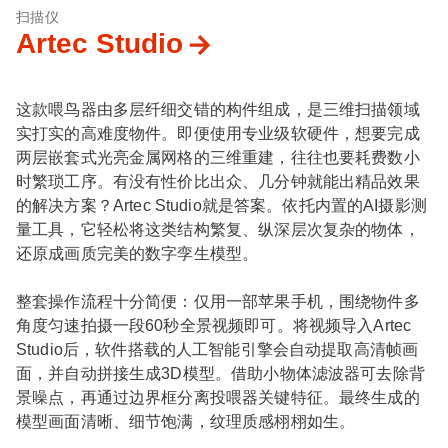
扫描仪
Artec Studio
这款喂鸟器由多层纤细交错的构件组成，是三维扫描领域
实打实的高难度物件。即便使用专业级软硬件，想要完成
两层嵌套式光亮金属网格的三维重建，往往也要耗费数小
时繁琐工序。有没有性价比出众、几分钟就能出精品效果
的解决方案？Artec Studio就是答案。依托内置的AI摄影测
量工具，它轻松将这类结构繁复、纵深层次复杂的物体，
还原成画质完美的数字孪生模型。
整套操作流程十分简便：仅用一部苹果手机，围绕物件多
角度匀速拍摄一段60秒全景视频即可。将视频导入Artec
Studio后，软件搭载的人工智能引擎会自动提取高清帧画
面，并自动拼接生成3D模型。借助小物体滤波器可去除背
景噪点，再通过边界框分离投喂器关键特征。最终生成的
模型画面清晰、细节饱满，纹理质感栩栩如生。