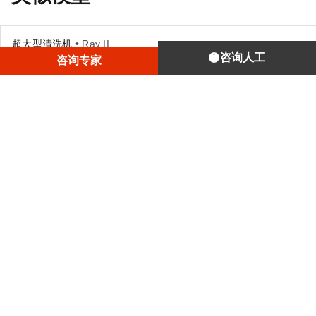
超大型清洗机
• Ray II
咨询人工
咨询专家
这台用Artec Leo和 Artec Ray II捕获的超大型清洗机，已制