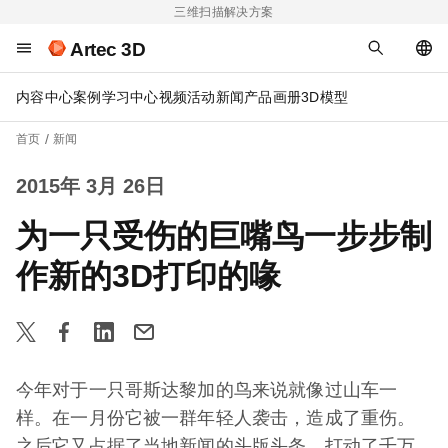
三维扫描解决方案
Artec 3D
内容中心
案例
学习中心
视频
活动
新闻
产品画册
3D模型
首页
新闻
2015年 3月 26日
为一只受伤的巨嘴鸟一步步制
作新的3D打印的喙
今年对于一只哥斯达黎加的鸟来说就像过山车一
样。在一月份它被一群年轻人袭击，造成了重伤。
之后它又占据了当地新闻的头版头条，打动了千万