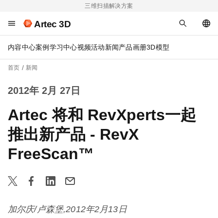
三维扫描解决方案
Artec 3D
内容中心
案例
学习中心
视频
活动
新闻
产品画册
3D模型
首页
新闻
2012年 2月 27日
Artec 将和 RevXperts一起
推出新产品 - RevX
FreeScan™
加尔庆
/
卢森堡
,
2012
年
2
月
13
日