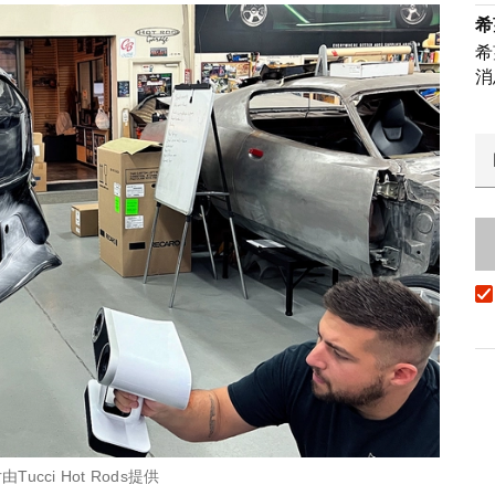
希
希
消
ucci Hot Rods提供