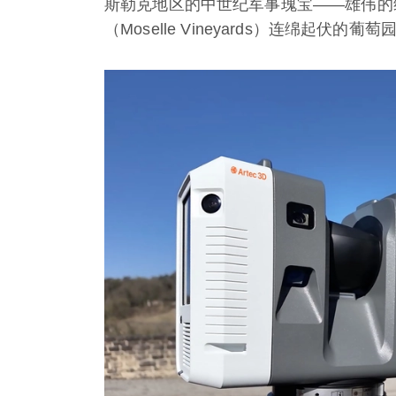
斯勒克地区的中世纪军事瑰宝——雄伟的维安登城
（Moselle Vineyards）连绵起