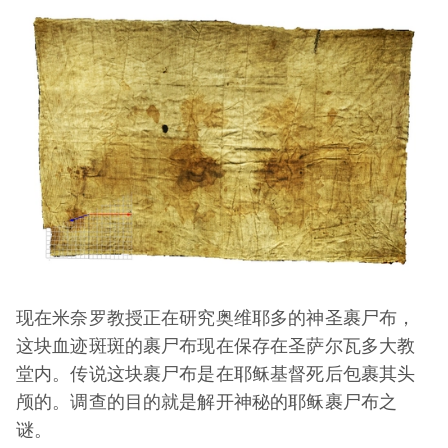
现在米奈罗教授正在研究奥维耶多的神圣裹尸布，
这块血迹斑斑的裹尸布现在保存在圣萨尔瓦多大教
堂内。传说这块裹尸布是在耶稣基督死后包裹其头
颅的。调查的目的就是解开神秘的耶稣裹尸布之
谜。