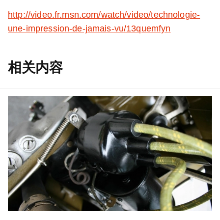
http://video.fr.msn.com/watch/video/technologie-
une-impression-de-jamais-vu/13quemfyn
相关内容