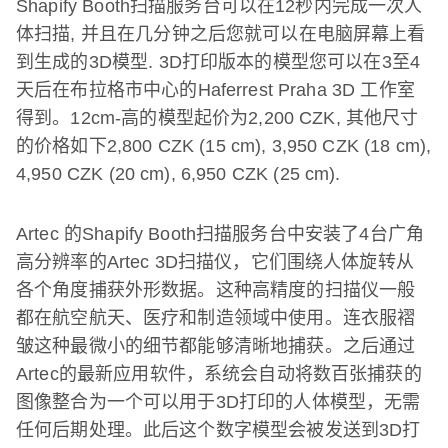
Shapify Booth
扫描服务台可以在
12
秒内完成一次人
体扫描
,
并且在几分钟之后您就可以在电脑屏幕上看
到生成的
3D
模型
.
3D
打印版本的模型您可以在
3
至
4
天后在布拉格市中心的
Haferrest Praha 3D
工作室
得到。
12cm-
高的模型起价为
2,200 CZK,
其他尺寸
的价格如下
2,800 CZK (15 cm), 3,950 CZK (18 cm),
4,950 CZK (20 cm)
,
6,950 CZK (25 cm).
Artec
的
Shapify Booth
扫描服务台中安装了
4
台广角
高分辨率的
Artec 3D
扫描仪，它们围绕人体旋转从
各个角度捕获外形数据。这种高精度的扫描仪一般
都在航空航天、医疗和制造领域中使用。连衣服褶
皱这种最微小的细节都能够清晰地捕获。之后通过
Artec
的最新应用软件，系统会自动将数百张捕获的
图像整合为一个可以用于
3D
打印的人体模型，无需
任何后期处理。此后这个数字模型会被发送到
3D
打