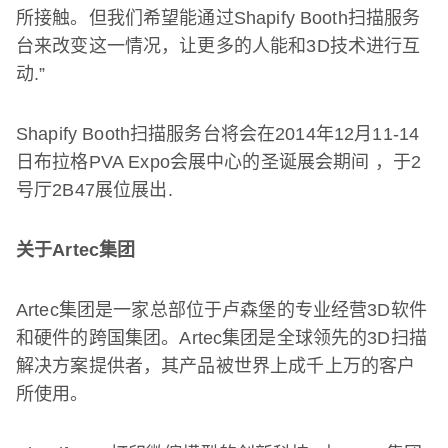
所接触。但我们希望能通过
Shapify Booth
扫描服务
台来改变这一情况，让更多的人能和
3D
技术进行互
动
.”
Shapify Booth
扫描服务台将会在
2014
年
12
月
11-14
日布拉格
PVA Expo
会展中心的圣诞展会期间
，于
2
号厅
2B47
展位展出
.
关于
Artec
集团
Artec
集团是一家总部位于卢森堡的专业经营
3D
软件
和硬件的跨国集团。
Artec
集团是全球领先的
3D
扫描
解决方案提供者，其产品被世界上成千上万的客户
所使用。