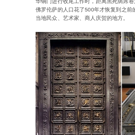
华铜门进行收尾工作时，距离黑死病席卷
佛罗伦萨的人口花了500年才恢复到之
当地民众、艺术家、商人庆贺的地方。