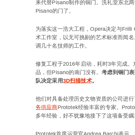
来代替Pisano制作的铜门。洗礼堂东
Pisano的门了。
为落实这一浩大工程，Opera决定与Frilli Ga
术工作室，以无可挑剔的艺术标准而闻名。从头至
调几十名技师的工作。
修复工程于2016年启动，耗时3年完成
品，但Pisano的南门没有。
考虑到铜门表
队决定采用
3D扫描技术
。
他们对具备处理历史文物资质的公司进行
务供应商
Prototek经验丰富的专家。Pr
多年经验，好不犹豫地接下了这项备受瞩
Prototek首席运营官Andrea Bar