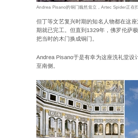
A
ndrea Pisano
的铜门巍然耸立，
Artec Spider
正在
但丁等文艺复兴时期的知名人物都在这座
期就已完工。但直到1329年，佛罗伦
把当时的木门换成铜门。
Andrea Pisano于是有幸为这座洗
至南侧。