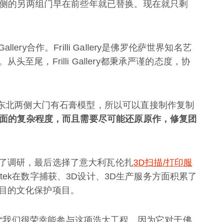
北两侧的另两组门早在前些年就已替换。现在就只剩
llery合作。Frilli Gallery是佛罗伦萨世界知名艺
尾，Frilli Gallery都秉承严谨的态度，协
。东北两侧大门有石膏模型，所以可以直接制作复制
面的复杂程度，而且需要尽可能还原原作，修复团
了调研，最后选择了意大利瓦伦扎
3D扫描/打印服
ototek在数字捕获、3D设计、3D生产服务方面积累了
目的文化保护项目。
chi表示，“我们很荣幸能参与这项浩大工程，因为它对于佛