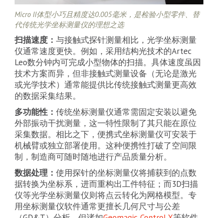
Micro II体型小巧且精度达0.005毫米，是检验小型零件、替
代传统光学坐标测量仪的理想之选
扫描速度：
与接触式探针测量相比，光学坐标测量
仪通常速度更快。例如，采用结构光技术的Artec
Leo数分钟内可完成小型物体的扫描。具体速度虽因
技术方案而异，但非接触式测量设备（无论是激光
或光学技术）通常能提供比传统接触式测量更高效
的数据采集结果。
多功能性：
传统坐标测量仪通常需固定安装以避免
外部振动干扰测量，这一特性限制了其只能在原位
采集数据。相比之下，便携式坐标测量仪可安装于
机械臂或独立部署使用。这种便携性打破了空间限
制，制造商可随时随地进行产品质量分析。
数据处理：
使用探针的坐标测量仪将捕获到的点数
据转换为坐标系，进而重构出工件特征；而3D扫描
仪等光学坐标测量仪则将点云转化为网格模型。专
用坐标测量仪软件通常更擅长几何尺寸与公差
（GD&T）分析，但诸如
Geomagic Control X
等软件