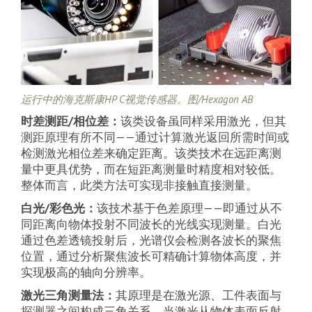
运行中的海克斯康HP C视觉传感器。图/Hexagon AB
时差测距/相位差：
该类设备虽同样采用激光，但其
测距原理有所不同——通过计算激光返回所需时间或
检测激光相位差来确定距离。该类技术在远距离测
量中更具优势，而在短距离测量时精度相对较低。
整体而言，此类方法可实现非接触直接测量。
白光/彩色光：
该技术基于色差原理——即通过从不
同距离向物体投射不同波长的光线实现测量。白光
通过色差透镜投射后，光谱仪会检测各波长的聚焦
位置，通过分析聚焦波长可精确计算物体高度，并
实现极高的轴向分辨率。
激光三角测量法：
其原理是在激光源、工件表面与
探测器之间构成三角关系。当激光从物体表面反射