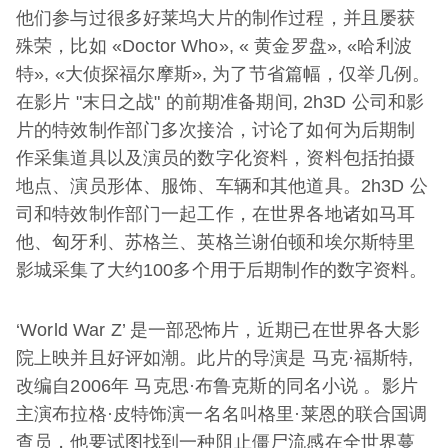
他们参与过很多好莱坞大片的制作过程，并且屡获
殊荣，比如 «Doctor Who», « 黄金罗盘», «哈利波
特», «大侦探福尔摩斯», 为了节省篇幅，仅举几例。
在影片 "末日之战" 的前期准备期间, 2h3D 公司和影
片的特效制作部门多次接洽，讨论了如何为后期制
作采集道具以及演员的数字化资料，资料包括拍摄
地点、演员形体、服饰、车辆和其他道具。2h3D 公
司和特效制作部门一起工作，在世界各地诸如马耳
他、匈牙利、苏格兰、英格兰谢伯顿和埃尔斯特里
影城采集了大约100多个用于后期制作的数字资料。
‘World War Z’ 是一部恐怖片，近期已在世界各大影
院上映并且好评如潮。此片的导演是 马克·福斯特,
改编自2006年 马克思·布鲁克斯的同名小说 。影片
主演布拉格·皮特饰演一名名叫格里·莱恩的联合国调
查员，他要试图找到一种阻止
僵尸流感
在全世界蔓