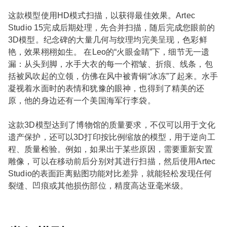
这款模型使用HD模式扫描，以获得最佳效果。Artec
Studio 15完成后期处理，先合并扫描，随后完成您眼前的
3D模型。纪念碑的大量几何与纹理均完美呈现，色彩鲜
艳，效果栩栩如生。 在Leo的“火眼金睛”下，细节无一遗
漏：从头到脚，水手大衣的每一个褶皱、折痕、线条，包
括被风吹起的立领，仿佛在风中被青铜“冰冻”了起来。水手
凝视着水面时的表情和犹豫的眼神，也得到了精美的还
原，他的身边还有一个美国海军行李袋。
这款3D模型达到了博物馆的质量要求，不仅可以用于文化
遗产保护，还可以3D打印按比例缩放的模型，用于逆向工
程、质量检验。例如，如果出于某些原因，需要重新安置
雕像，可以在移动前后分别对其进行扫描，然后使用Artec
Studio的表面距离贴图功能对比差异，就能轻松发现任何
裂缝、凹痕或其他损伤部位，精度高达亚毫米级。