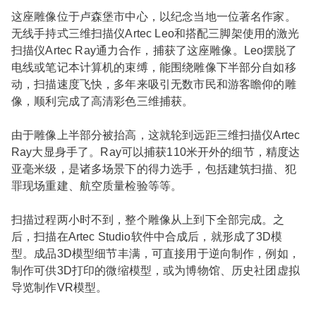
这座雕像位于卢森堡市中心，以纪念当地一位著名作家。
无线手持式三维扫描仪Artec Leo和搭配三脚架使用的激光
扫描仪Artec Ray通力合作，捕获了这座雕像。Leo摆脱了
电线或笔记本计算机的束缚，能围绕雕像下半部分自如移
动，扫描速度飞快，多年来吸引无数市民和游客瞻仰的雕
像，顺利完成了高清彩色三维捕获。
由于雕像上半部分被抬高，这就轮到远距三维扫描仪Artec
Ray大显身手了。Ray可以捕获110米开外的细节，精度达
亚毫米级，是诸多场景下的得力选手，包括建筑扫描、犯
罪现场重建、航空质量检验等等。
扫描过程两小时不到，整个雕像从上到下全部完成。之
后，扫描在Artec Studio软件中合成后，就形成了3D模
型。成品3D模型细节丰满，可直接用于逆向制作，例如，
制作可供3D打印的微缩模型，或为博物馆、历史社团虚拟
导览制作VR模型。