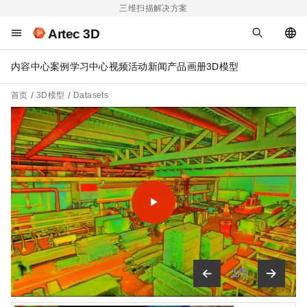
三维扫描解决方案
Artec 3D
内容中心
案例
学习中心
视频
活动
新闻
产品画册
3D模型
首页
3D模型
Datasets
1
/
5