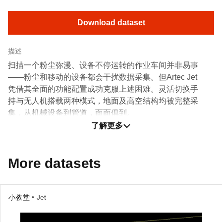
Download dataset
描述
扫描一个粉尘弥漫、设备不停运转的作业车间并非易事
——粉尘和移动的设备都会干扰数据采集。但Artec Jet
凭借其全面的功能配置成功克服上述困难。灵活切换手
持与无人机搭载两种模式，地面及高空结构均被完整采
集，从机械设备到管道，面面俱到。
了解更多
该点云数据可应用于安全监测或工厂规划等场景。若与
BIM或数字孪生项目相结合，还可为优化效率提供参
More datasets
考。
小教堂
• Jet