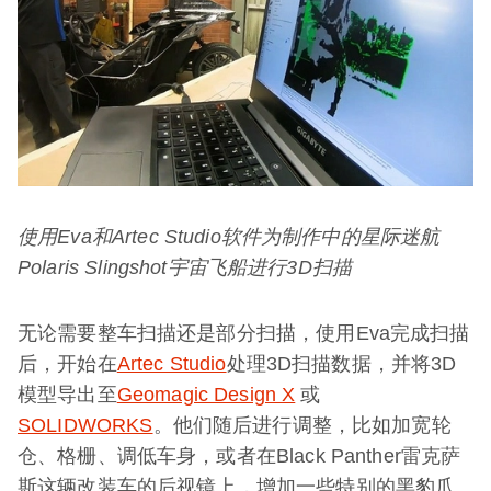
使用
Eva
和
Artec Studio
软件为制作中的星际迷航
P
olaris Slingshot
宇宙飞船进行
3D
扫描
无论需要整车扫描还是部分扫描，使用Eva完成扫描
后，开始在
Artec Studio
处理3D扫描数据，并将3D
模型导出至
Geomagic Design X
或
SOLIDWORKS
。他们随后进行调整，比如加宽轮
仓、格栅、调低车身，或者在Black Panther雷克萨
斯这辆改装车的后视镜上，增加一些特别的黑豹爪