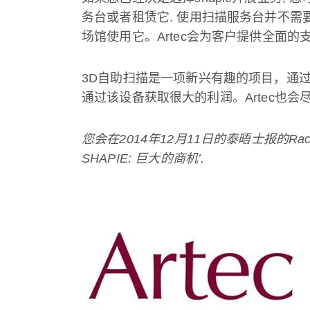
务台或者租赁它
.
使用扫描服务台并不需
场馆使用它。
Artec
会为客户提供全面的
3D
自助扫描是一项新兴有趣的项目，通
通过该设备获取很大的利润。
Artec
也会
您会在
2014
年
12
月
11
日的泰晤士报的
Ra
SHAPIE:
巨大的商机
’.