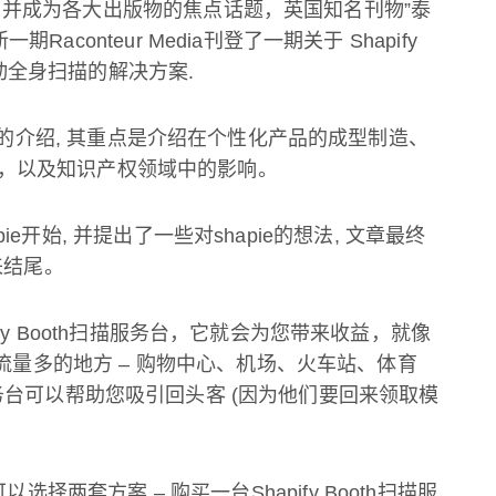
，并成为各大出版物的焦点话题，英国知名刊物
”
泰
新一期
Raconteur Media
刊登了一期关于
Shapify
动全身扫描的解决方案
.
的介绍
,
其重点是介绍在个性化产品的成型制造、
，以及知识产权领域中的影响。
pie
开始
,
并提出了一些对
shapie
的想法
,
文章最终
来结尾。
fy Booth
扫描服务台，它就会为您带来收益，就像
流量多的地方
–
购物中心、机场、火车站、体育
务台可以帮助您吸引回头客
(
因为他们要回来领取模
可以选择两套方案
–
购买一台
Shapify Booth
扫描服