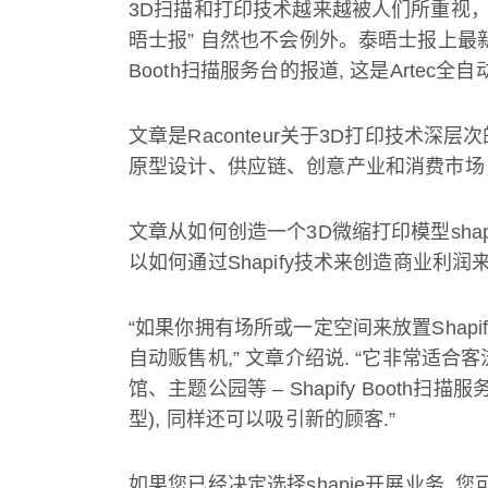
3D
扫描和打印技术越来越被人们所重视
晤士报
”
自然也不会例外。泰晤士报上最
Booth
扫描服务台的报道
,
这是
Artec
全自
文章是
Raconteur
关于
3D
打印技术深层次
原型设计、供应链、创意产业和消费市场
文章从如何创造一个
3D
微缩打印模型
sha
以如何通过
Shapify
技术来创造商业利润
“
如果你拥有场所或一定空间来放置
Shapi
自动贩售机
,”
文章介绍说
. “
它非常适合客
馆、主题公园等
– Shapify Booth
扫描服
型
),
同样还可以吸引新的顾客
.”
如果您已经决定选择
shapie
开展业务
,
您