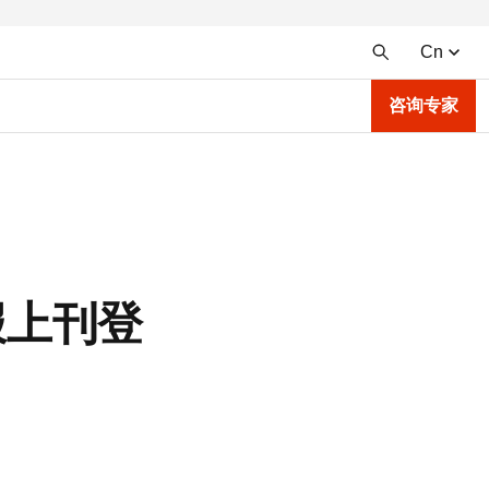
Cn
咨询专家
士报上刊登