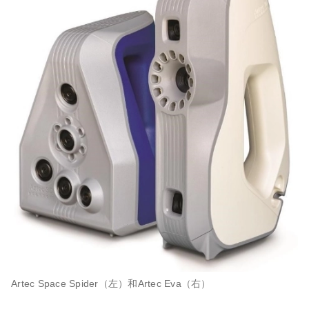
Artec Space Spider（左）和Artec Eva（右）