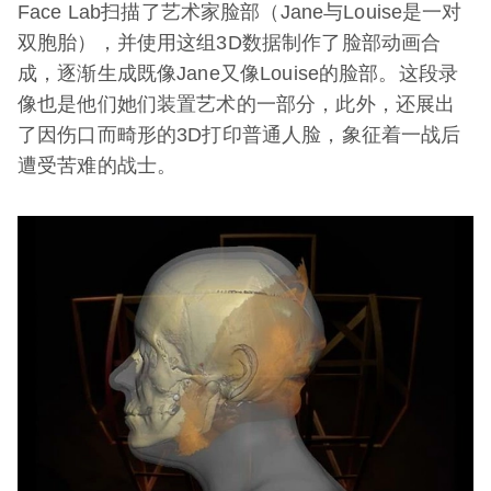
Face Lab扫描了艺术家脸部（Jane与Louise是一对
双胞胎），并使用这组3D数据制作了脸部动画合
成，逐渐生成既像Jane又像Louise的脸部。这段录
像也是他们她们装置艺术的一部分，此外，还展出
了因伤口而畸形的3D打印普通人脸，象征着一战后
遭受苦难的战士。