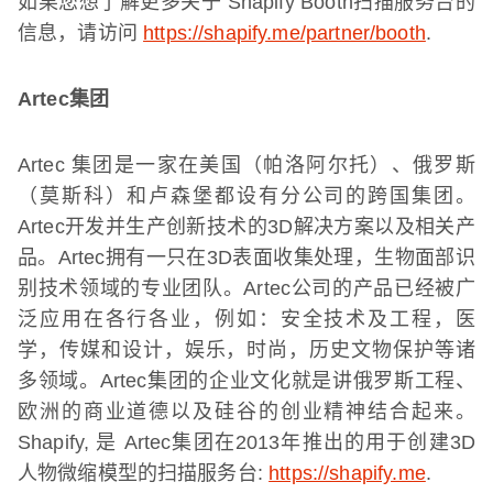
如果您想了解更多关于
Shapify Booth
扫描服务台的
信息，请访问
https://shapify.me/partner/booth
.
Artec
集团
Artec
集团是一家在美国（帕洛阿尔托）、俄罗斯
（莫斯科）和卢森堡都设有分公司的跨国集团。
Artec
开发并生产创新技术的
3D
解决方案以及相关产
品。
Artec
拥有一只在
3D
表面收集处理，生物面部识
别技术领域的专业团队。
Artec
公司的产品已经被广
泛应用在各行各业，例如：安全技术及工程，医
学，传媒和设计，娱乐，时尚，历史文物保护等诸
多领域。
Artec
集团的企业文化就是讲俄罗斯工程、
欧洲的商业道德以及硅谷的创业精神结合起来。
Shapify,
是
Artec
集团在
2013
年推出的用于创建
3D
人物微缩模型的扫描服务台
:
https://shapify.me
.