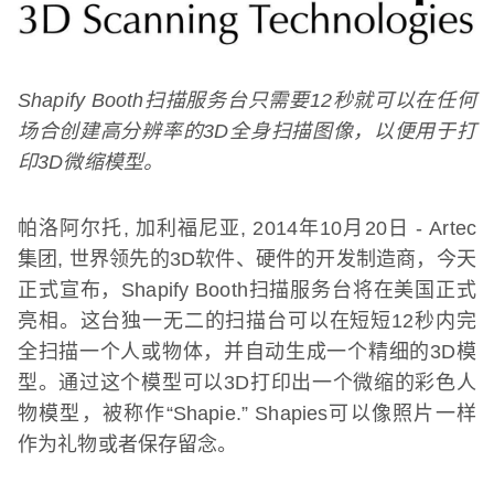
Shapify Booth
扫描服务台只需要
12
秒就可以在任何
场合创建高分辨率的
3D
全身扫描图像，以便用于打
印
3D
微缩模型。
帕洛阿尔托
,
加利福尼亚
, 2014
年
10
月
20
日
- Artec
集团
,
世界领先的
3D
软件、硬件的开发制造商，今天
正式宣布，
Shapify Booth
扫描服务台将在美国正式
亮相。这台独一无二的扫描台可以在短短
12
秒内完
全扫描一个人或物体，并自动生成一个精细的
3D
模
型。通过这个模型可以
3D
打印出一个微缩的彩色人
物模型，被称作
“Shapie.” Shapies
可以像照片一样
作为礼物或者保存留念。