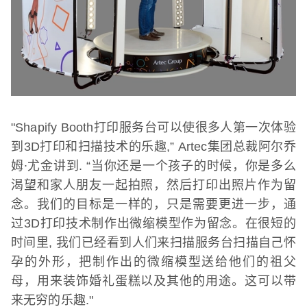
"Shapify Booth
打印服务台可以使很多人第一次体验
到
3D
打印和扫描技术的乐趣
,” Artec
集团总裁阿尔乔
姆
∙
尤金讲到
. “
当你还是一个孩子的时候，你是多么
渴望和家人朋友一起拍照，然后打印出照片作为留
念。我们的目标是一样的，只是需要更进一步，通
过
3D
打印技术制作出微缩模型作为留念。在很短的
时间里
,
我们已经看到人们来扫描服务台扫描自己怀
孕的外形，把制作出的微缩模型送给他们的祖父
母，用来装饰婚礼蛋糕以及其他的用途。这可以带
来无穷的乐趣
."