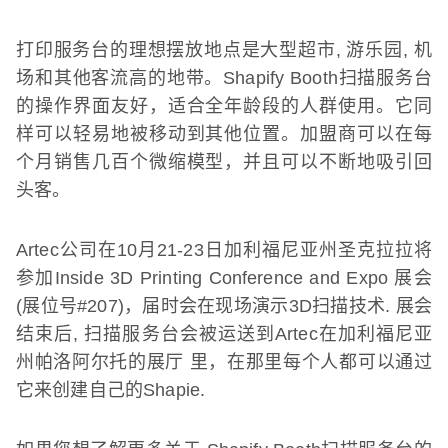
打印服务台的理想摆放地点是大型超市
,
游乐园
,
机
场和其他客流高的地带。
Shapify Booth
扫描服务台
的操作界面友好，适合全年龄段的人群使用。它同
样可以轻易地被移动到其他位置。加盟商可以在每
个月销售几百个微缩模型，并且可以不断地吸引回
头客。
Artec
公司在
10
月
21-23
日加利福尼亚州圣克拉拉将
参加
Inside 3D Printing Conference and Expo
展会
(
展位号
#207)
，届时会在现场演示
3D
扫描技术
.
展会
结束后
,
扫描服务台会被运送到
Artec
在加利福尼亚
州帕洛阿尔托的展厅
里，在那里每个人都可以通过
它来创建自己的
Shapie.