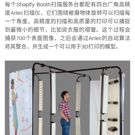
每个
Shapify Booth
扫描服务台都配有四台广角高精
度
Artec
扫描仪，它们围绕被摄物体旋转可以扫描每
一个角度。高精度的扫描和高质量的打印可以捕捉
到最微小的细节，比如说衣服的褶皱。这个过程会
捕获
700
个表面图像，之后会通过
Artec
的自动算法
将其整合，并生成一个可以用于
3D
打印的模型。