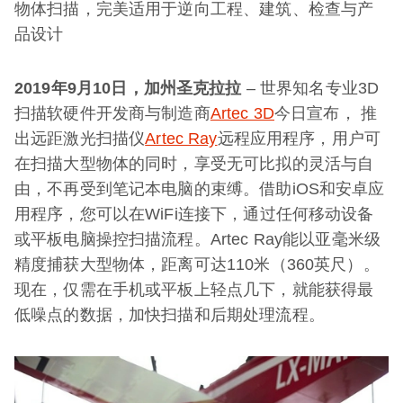
物体扫描，完美适用于逆向工程、建筑、检查与产
品设计
2019
年
9
月
10
日，加州圣克拉拉
– 世界知名专业3D
扫描软硬件开发商与制造商
Artec 3D
今日宣布， 推
出远距激光扫描仪
Artec Ray
远程应用程序，用户可
在扫描大型物体的同时，享受无可比拟的灵活与自
由，不再受到笔记本电脑的束缚。借助iOS和安卓应
用程序，您可以在WiFi连接下，通过任何移动设备
或平板电脑操控扫描流程。Artec Ray能以亚毫米级
精度捕获大型物体，距离可达110米（360英尺）。
现在，仅需在手机或平板上轻点几下，就能获得最
低噪点的数据，加快扫描和后期处理流程。