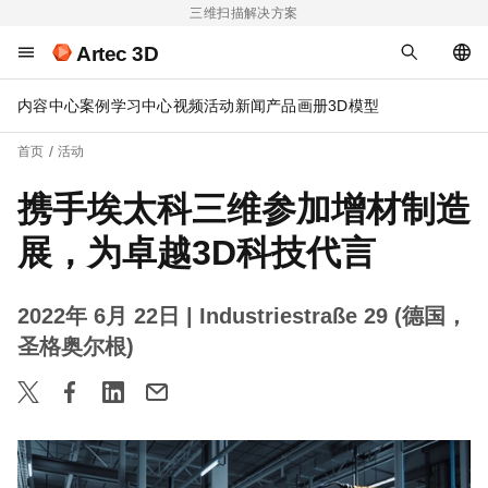
三维扫描解决方案
Artec 3D
内容中心
案例
学习中心
视频
活动
新闻
产品画册
3D模型
首页
活动
携手埃太科三维参加增材制造
展，为卓越3D科技代言
2022年 6月 22日
| Industriestraße 29 (德国，
圣格奥尔根)