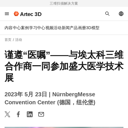
三维扫描解决方案
Artec 3D
内容中心
案例
学习中心
视频
活动
新闻
产品画册
3D模型
首页
活动
谨遵“医嘱”——与埃太科三维
合作商一同参加盛大医学技术
展
2023年 5月 23日
| NürnbergMesse
Convention Center (德国，纽伦堡)