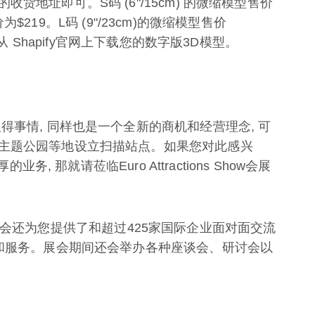
地址即可。S码 (6"/15cm) 的微缩模型售价
价为$219。L码 (9"/23cm)的微缩模型售价
从 Shapify官网上下载您的数字版3D模型。
得事情, 同样也是一个全新的商机和经营理念, 可
主题公园等地设立扫描站点。如果您对此感兴
务, 那就请莅临Euro Attractions Show会展
务台, 展会还为您提供了和超过425家国际企业面对面交流
品和服务。展会期间还会举办各种座谈会、研讨会以