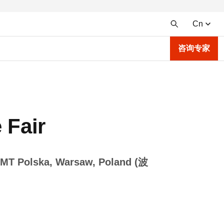
Cn
咨询专家
Fair
e MT Polska, Warsaw, Poland (波