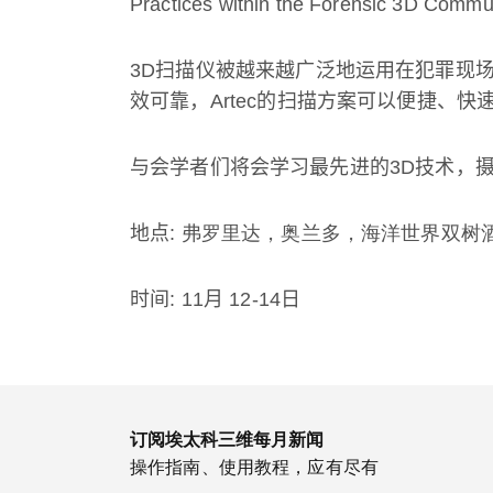
Practices within the Forensic 3D Commu
3D
扫描仪被越来越广泛地运用在犯罪现
效可靠，
Artec
的扫描方案可以便捷、快
与会学者们将会学习最先进的
3D
技术，
地点
:
弗罗里达，奥兰多，海洋世界双树酒店，
时间
:
11
月
12-14
日
订阅埃太科三维每月新闻
操作指南、使用教程，应有尽有