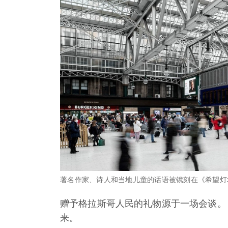
著名作家、诗人和当地儿童的话语被镌刻在《希望灯塔》上。图片来
赠予格拉斯哥人民的礼物源于一场会谈。《希望
来。