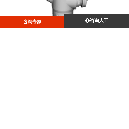
咨询人工
咨询专家
这是加州帕罗奥多街道上一台运作中的消防栓3D模型。我们
将Artec Eva连接电池和平板电脑进行扫描，将便携性发挥到
了极致。
1
/
4
订阅埃太科三维每月新闻
操作指南、使用教程，应有尽有
邮箱