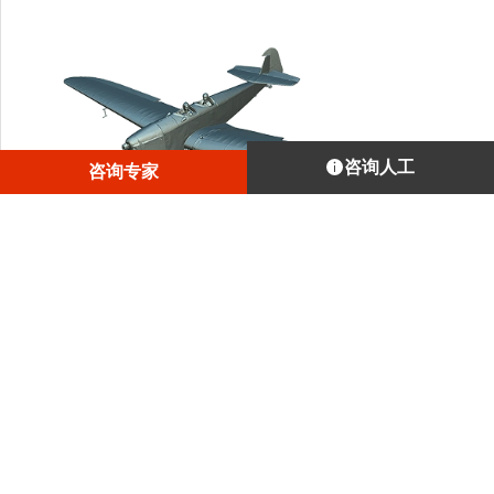
咨询人工
咨询专家
这架Klemm L25d VIIR LX-MA飞机是卢森堡蒙多夫莱班航空
博物馆的一件展品。该展品悬挂于博物馆高耸的屋顶，因
此，对短距离扫描仪来说，扫描工作困难重重，但对Artec
Ray而言却无比轻松，因为它能扫描远达110米之外的物体！
1
/
4